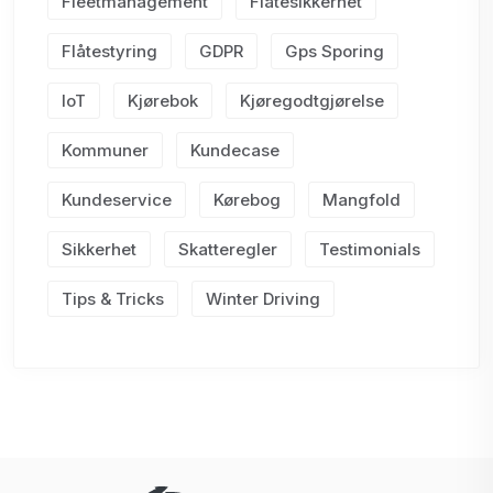
Fleetmanagement
Flåtesikkerhet
Flåtestyring
GDPR
Gps Sporing
IoT
Kjørebok
Kjøregodtgjørelse
Kommuner
Kundecase
Kundeservice
Kørebog
Mangfold
Sikkerhet
Skatteregler
Testimonials
Tips & Tricks
Winter Driving