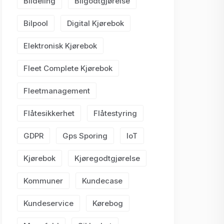
Bildeling
Bilgodtgjørelse
Bilpool
Digital Kjørebok
Elektronisk Kjørebok
Fleet Complete Kjørebok
Fleetmanagement
Flåtesikkerhet
Flåtestyring
GDPR
Gps Sporing
IoT
Kjørebok
Kjøregodtgjørelse
Kommuner
Kundecase
Kundeservice
Kørebog