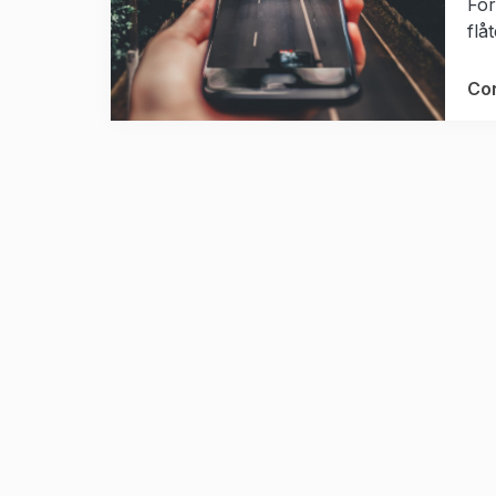
For
flå
Con