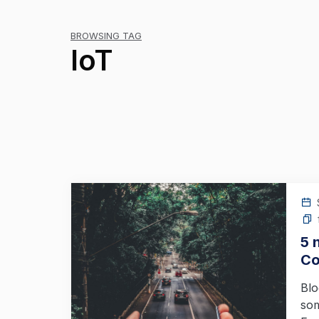
BROWSING TAG
IoT
5 
Co
Blo
som