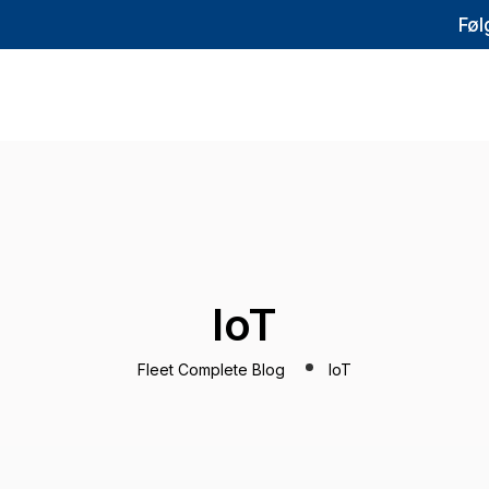
Føl
IoT
Fleet Complete Blog
IoT