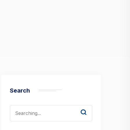
Search
Search
for: