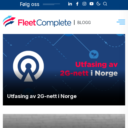
Følg oss
BLOGG
Utfasing av 2G-nett i Norge