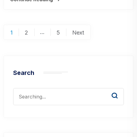
Posts
…
1
2
5
Next
pagination
Search
Search
for: