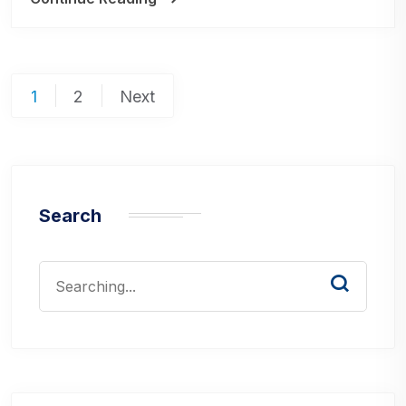
Posts
1
2
Next
pagination
Search
Search
for: