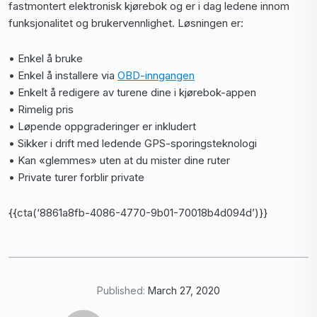
fastmontert elektronisk kjørebok og er i dag ledene innom
funksjonalitet og brukervennlighet. Løsningen er:
• Enkel å bruke
• Enkel å installere via
OBD-inngangen
• Enkelt å redigere av turene dine i kjørebok-appen
• Rimelig pris
• Løpende oppgraderinger er inkludert
• Sikker i drift med ledende GPS-sporingsteknologi
• Kan «glemmes» uten at du mister dine ruter
• Private turer forblir private
{{cta(‘8861a8fb-4086-4770-9b01-70018b4d094d’)}}
Published:
March 27, 2020