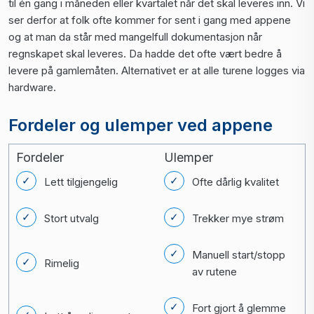
til én gang i måneden eller kvartalet når det skal leveres inn. Vi
ser derfor at folk ofte kommer for sent i gang med appene
og at man da står med mangelfull dokumentasjon når
regnskapet skal leveres. Da hadde det ofte vært bedre å
levere på gamlemåten. Alternativet er at alle turene logges via
hardware.
Fordeler og ulemper ved appene
Fordeler
Ulemper
Lett tilgjengelig
Ofte dårlig kvalitet
Stort utvalg
Trekker mye strøm
Manuell start/stopp
Rimelig
av rutene
Fort gjort å glemme