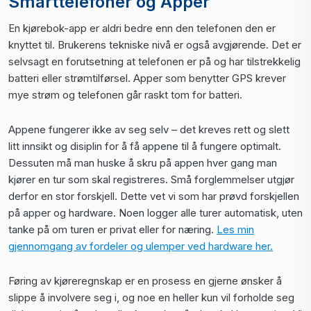
Smarttelefoner og Apper
En kjørebok-app er aldri bedre enn den telefonen den er
knyttet til. Brukerens tekniske nivå er også avgjørende. Det er
selvsagt en forutsetning at telefonen er på og har tilstrekkelig
batteri eller strømtilførsel. Apper som benytter GPS krever
mye strøm og telefonen går raskt tom for batteri.
Appene fungerer ikke av seg selv – det kreves rett og slett
litt innsikt og disiplin for å få appene til å fungere optimalt.
Dessuten må man huske å skru på appen hver gang man
kjører en tur som skal registreres. Små forglemmelser utgjør
derfor en stor forskjell. Dette vet vi som har prøvd forskjellen
på apper og hardware. Noen logger alle turer automatisk, uten
tanke på om turen er privat eller for næring.
Les min
gjennomgang av fordeler og ulemper ved hardware her.
Føring av kjøreregnskap er en prosess en gjerne ønsker å
slippe å involvere seg i, og noe en heller kun vil forholde seg