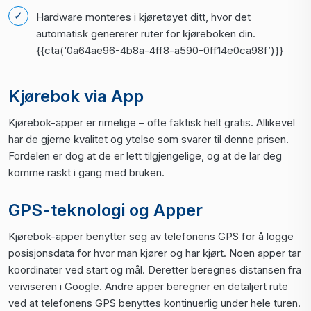
Hardware monteres i kjøretøyet ditt, hvor det
automatisk genererer ruter for kjøreboken din.
{{cta(‘0a64ae96-4b8a-4ff8-a590-0ff14e0ca98f’)}}
Kjørebok via App
Kjørebok-apper er rimelige – ofte faktisk helt gratis. Allikevel
har de gjerne kvalitet og ytelse som svarer til denne prisen.
Fordelen er dog at de er lett tilgjengelige, og at de lar deg
komme raskt i gang med bruken.
GPS-teknologi og Apper
Kjørebok-apper benytter seg av telefonens GPS for å logge
posisjonsdata for hvor man kjører og har kjørt. Noen apper tar
koordinater ved start og mål. Deretter beregnes distansen fra
veiviseren i Google. Andre apper beregner en detaljert rute
ved at telefonens GPS benyttes kontinuerlig under hele turen.