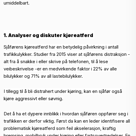
umiddelbart.
1. Analyser og diskuter kjøreatferd
Sjåførens kjøreatferd har en betydelig påvirkning i antall
trafikkulykker. Studier fra 2015 viser at sjåførens distraksjon -
alt fra å snakke i eller skrive på telefonen, til å lese
veibeskrivelse -er en medvirkende faktor i 22% av alle
bilulykker og 71% av all lastebilulykker.
I tillegg til å bli distrahert under kjøring, kan en sjåfør også
kjøre aggressivt eller søvnig.
Det å ha et dypere innblikk i hvordan sjåføren oppfører seg i
trafikken er derfor viktig. Først da kan en leder identifisere all
problematisk kjøreatferd som feil akselerasjon, kraftig
bremsing, mobilbruk under kjøring eller fartsovertredelser. En