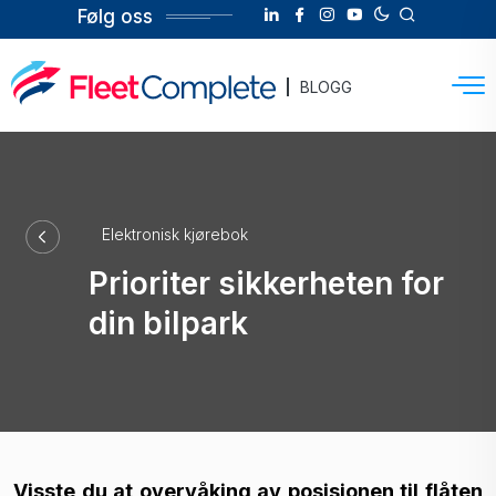
Følg oss
BLOGG
Elektronisk kjørebok
Prioriter sikkerheten for
din bilpark
Visste du at overvåking av posisjonen til flåten